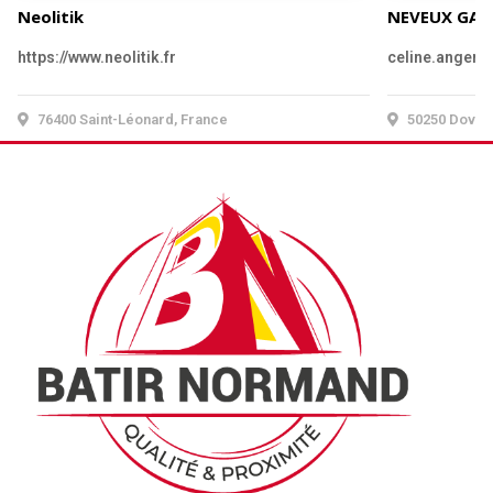
Neolitik
NEVEUX GAB
https://www.neolitik.fr
celine.anger
76400 Saint-Léonard, France
50250 Dovill