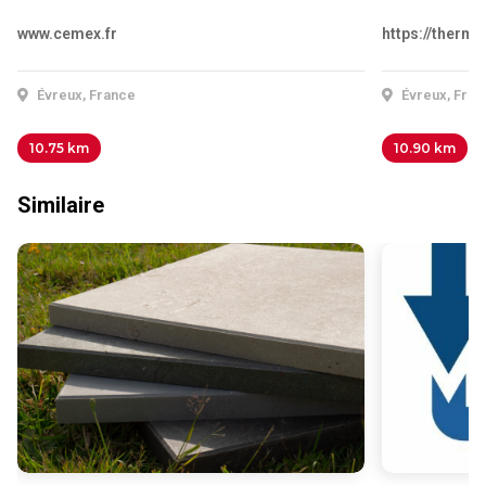
www.cemex.fr
https://therm
Évreux, France
Évreux, Fran
10.75 km
10.90 km
Similaire